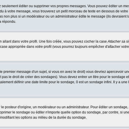
 seulement éditer ou supprimer vos propres messages. Vous pouvez éditer un messa
 à votre message, vous trouverez un petit morceau de texte en dessous de votre me
 pas non plus si un modérateur ou un administrateur édite le message (ils devraient l
 a répondu.
 allant dans votre profil. Une fois créée, vous pouvez cocher la case
Attacher sa s
case appropriée dans votre profil (vous pourrez toujours empêcher d'attacher votre
le premier message d'un sujet, si vous en avez le droit) vous devriez apercevoir un
 pas le droit de créer des sondages). Vous devez entrer un titre pour le sondage e
lement définir une date limite pour le sondage, 0 est un sondage infini. Il y a une l
osteur d'origine, un modérateur ou un administrateur. Pour éditer un sondage, cli
primer le sondage ou éditer n'importe quelle option du sondage, par contre, si un
 modifiant les options au milieu de la durée du sondage.