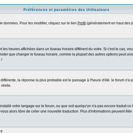
Préférences et paramètres des Utilisateurs
e données. Pour les modifier, cliquez sur le lien
Profil
(généralement en haut des pa
 les heures affichées dans un fuseau horaire différent du votre. Si c'est le cas, vo
 noter que changer le fuseau horaire, comme la plupart des autres options peut uniq
 !
 différente, la réponse la plus probable est le passage à l'heure d'été. le forum n'a
 réelle.
 installé votre langage sur le forum, ou que soit quelqu'un n'a pas encore traduit c
z-vous alors libre de créer une nouvelle traduction. Plus d'informations peuvent être
 ?