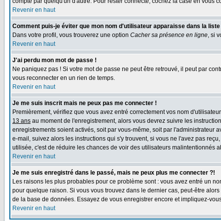
compte par quelqu'un d'autre. Pour rester connecté, cochez la case en vous con
Revenir en haut
Comment puis-je éviter que mon nom d'utilisateur apparaisse dans la liste d
Dans votre profil, vous trouverez une option
Cacher sa présence en ligne
, si 
Revenir en haut
J'ai perdu mon mot de passe !
Ne paniquez pas ! Si votre mot de passe ne peut être retrouvé, il peut par contre
vous reconnecter en un rien de temps.
Revenir en haut
Je me suis inscrit mais ne peux pas me connecter !
Premièrement, vérifiez que vous avez entré correctement vos nom d'utilisateur e
13 ans
au moment de l'enregistrement, alors vous devrez suivre les instruction
enregistrements soient activés, soit par vous-même, soit par l'administrateur 
e-mail, suivez alors les instructions qui s'y trouvent, si vous ne l'avez pas reç
utilisée, c'est de réduire les chances de voir des utilisateurs malintentionné
Revenir en haut
Je me suis enregistré dans le passé, mais ne peux plus me connecter ?!
Les raisons les plus probables pour ce problème sont : vous avez entré un nom 
pour quelque raison. Si vous vous trouvez dans le dernier cas, peut-être alors 
de la base de données. Essayez de vous enregistrer encore et impliquez-vous
Revenir en haut