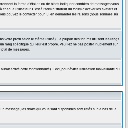
s prennent la forme d'étoiles ou de blocs indiquant combien de messages vous
haque utilisateur. C'est à l'administrateur du forum d'activer les avatars et
i, vous pouvez le contacter pour lui en demander les raisons (nous sommes sûr
 votre profil selon le thème utilisé). La plupart des forums utilisent les rangs
n rang spécifique qui leur est propre. Veuillez ne pas poster inutilement sur
 total de messages.
ait activé cette fonctionnalité). Ceci, pour éviter l'utilisation malveillante du
 un message, les droits qui vous sont disponibles sont listés sur le bas de la