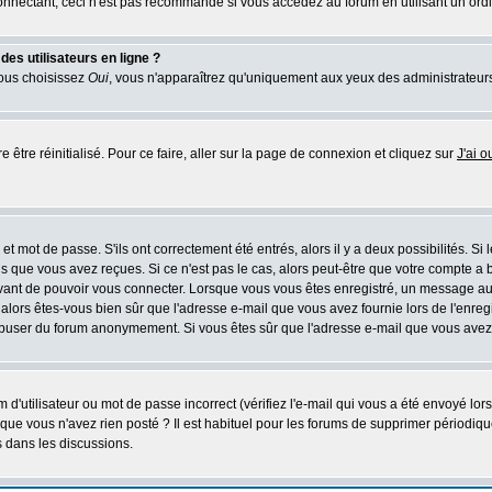
nectant, ceci n'est pas recommandé si vous accédez au forum en utilisant un ordinat
es utilisateurs en ligne ?
vous choisissez
Oui
, vous n'apparaîtrez qu'uniquement aux yeux des administrateur
 être réinitialisé. Pour ce faire, aller sur la page de connexion et cliquez sur
J'ai 
t mot de passe. S'ils ont correctement été entrés, alors il y a deux possibilités. Si
s que vous avez reçues. Si ce n'est pas le cas, alors peut-être que votre compte a 
avant de pouvoir vous connecter. Lorsque vous vous êtes enregistré, un message aur
u, alors êtes-vous bien sûr que l'adresse e-mail que vous avez fournie lors de l'enreg
s abuser du forum anonymement. Si vous êtes sûr que l'adresse e-mail que vous avez f
d'utilisateur ou mot de passe incorrect (vérifiez l'e-mail qui vous a été envoyé lo
que vous n'avez rien posté ? Il est habituel pour les forums de supprimer périodique
 dans les discussions.