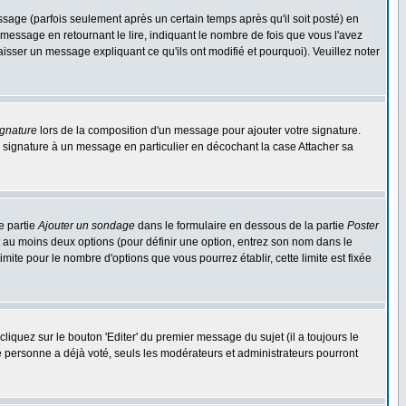
ge (parfois seulement après un certain temps après qu'il soit posté) en
ssage en retournant le lire, indiquant le nombre de fois que vous l'avez
aisser un message expliquant ce qu'ils ont modifié et pourquoi). Veuillez noter
ignature
lors de la composition d'un message pour ajouter votre signature.
 signature à un message en particulier en décochant la case Attacher sa
e partie
Ajouter un sondage
dans le formulaire en dessous de la partie
Poster
t au moins deux options (pour définir une option, entrez son nom dans le
imite pour le nombre d'options que vous pourrez établir, cette limite est fixée
quez sur le bouton 'Editer' du premier message du sujet (il a toujours le
e personne a déjà voté, seuls les modérateurs et administrateurs pourront