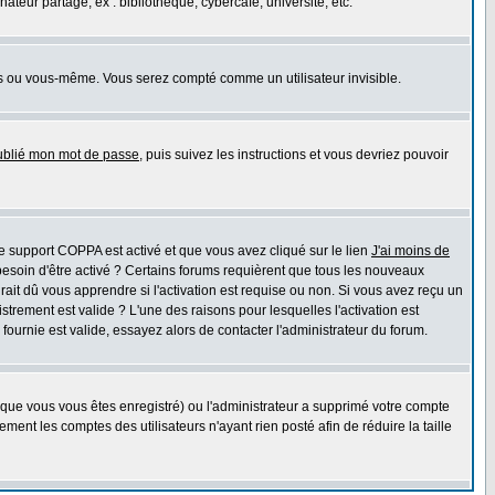
eur partagé, ex : bibliothèque, cybercafé, université, etc.
s ou vous-même. Vous serez compté comme un utilisateur invisible.
oublié mon mot de passe
, puis suivez les instructions et vous devriez pouvoir
 le support COPPA est activé et que vous avez cliqué sur le lien
J'ai moins de
besoin d'être activé ? Certains forums requièrent que tous les nouveaux
ait dû vous apprendre si l'activation est requise ou non. Si vous avez reçu un
istrement est valide ? L'une des raisons pour lesquelles l'activation est
ournie est valide, essayez alors de contacter l'administrateur du forum.
rsque vous vous êtes enregistré) ou l'administrateur a supprimé votre compte
ment les comptes des utilisateurs n'ayant rien posté afin de réduire la taille