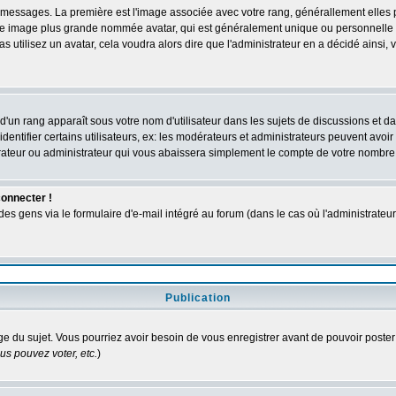
des messages. La première est l'image associée avec votre rang, générallement elle
 une image plus grande nommée avatar, qui est généralement unique ou personnelle à c
as utilisez un avatar, cela voudra alors dire que l'administrateur en a décidé ains
d'un rang apparaît sous votre nom d'utilisateur dans les sujets de discussions et dans
tifier certains utilisateurs, ex: les modérateurs et administrateurs peuvent avoir u
rateur ou administrateur qui vous abaissera simplement le compte de votre nombre
connecter !
 gens via le formulaire d'e-mail intégré au forum (dans le cas où l'administrateur aur
Publication
age du sujet. Vous pourriez avoir besoin de vous enregistrer avant de pouvoir poster
s pouvez voter, etc.
)