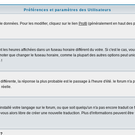
Préférences et paramètres des Utilisateurs
e données. Pour les modifier, cliquez sur le lien
Profil
(généralement en haut des pa
 les heures affichées dans un fuseau horaire différent du votre. Si c'est le cas, vo
 noter que changer le fuseau horaire, comme la plupart des autres options peut uniq
 !
 différente, la réponse la plus probable est le passage à l'heure d'été. le forum n'a
 réelle.
 installé votre langage sur le forum, ou que soit quelqu'un n'a pas encore traduit c
z-vous alors libre de créer une nouvelle traduction. Plus d'informations peuvent être
 ?