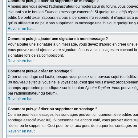
Comment puis-je éditer ou supprimer un message ?
A moins que vous soyez l'administrateur ou modérateur du forum, vous pouvez
cliquant sur le bouton
Editer
du message concerné. Si quelqu'un a déjà répondu
édité. Ce petit texte n'apparaîtra pas si personne n'a répondu, il n'apparaîtra
qu'un utilisateur ne peut pas supprimer un message une fois que quelqu'un y
Revenir en haut
Comment puis-je ajouter une signature à mon message ?
Pour ajouter une signature à un message, vous devez d'abord en créer une, en
Vous pouvez aussi ajouter votre signature à tous vos messages en cochant la 
signature lors de sa composition).
Revenir en haut
Comment puis-je créer un sondage ?
Créer un sondage est facile, lorsque vous postez un nouveau sujet (ou éditez 
un nouveau sujet
(si vous ne le voyez pas, c'est que vous n'avez probablement
champs appropriée puis cliquez sur le bouton
Ajouter l'option
. Vous pouvez éga
par l'administrateur du forum).
Revenir en haut
Comment puis-je éditer ou supprimer un sondage ?
Comme pour les messages, les sondages peuvent uniquement être édités par le p
sondage associé avec lui). Si personne n'a encore voté, vous pouvez alors sup
l'éditer ou le supprimer. Ceci pour éviter aux gens de truquer les sondages en
Revenir en haut