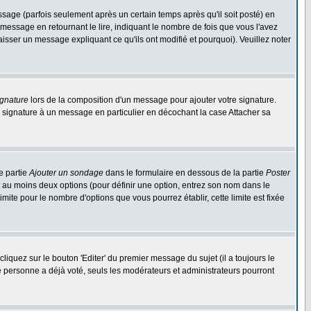
ge (parfois seulement après un certain temps après qu'il soit posté) en
ssage en retournant le lire, indiquant le nombre de fois que vous l'avez
aisser un message expliquant ce qu'ils ont modifié et pourquoi). Veuillez noter
ignature
lors de la composition d'un message pour ajouter votre signature.
 signature à un message en particulier en décochant la case Attacher sa
e partie
Ajouter un sondage
dans le formulaire en dessous de la partie
Poster
t au moins deux options (pour définir une option, entrez son nom dans le
imite pour le nombre d'options que vous pourrez établir, cette limite est fixée
quez sur le bouton 'Editer' du premier message du sujet (il a toujours le
e personne a déjà voté, seuls les modérateurs et administrateurs pourront