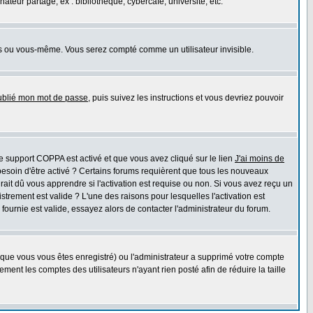
eur partagé, ex : bibliothèque, cybercafé, université, etc.
s ou vous-même. Vous serez compté comme un utilisateur invisible.
oublié mon mot de passe
, puis suivez les instructions et vous devriez pouvoir
 le support COPPA est activé et que vous avez cliqué sur le lien
J'ai moins de
besoin d'être activé ? Certains forums requièrent que tous les nouveaux
ait dû vous apprendre si l'activation est requise ou non. Si vous avez reçu un
istrement est valide ? L'une des raisons pour lesquelles l'activation est
ournie est valide, essayez alors de contacter l'administrateur du forum.
rsque vous vous êtes enregistré) ou l'administrateur a supprimé votre compte
ment les comptes des utilisateurs n'ayant rien posté afin de réduire la taille