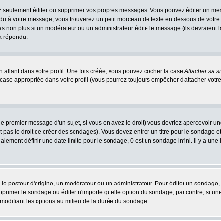
 seulement éditer ou supprimer vos propres messages. Vous pouvez éditer un messa
 à votre message, vous trouverez un petit morceau de texte en dessous de votre me
 pas non plus si un modérateur ou un administrateur édite le message (ils devraient l
 a répondu.
 allant dans votre profil. Une fois créée, vous pouvez cocher la case
Attacher sa s
case appropriée dans votre profil (vous pourrez toujours empêcher d'attacher votre
le premier message d'un sujet, si vous en avez le droit) vous devriez apercevoir un
 pas le droit de créer des sondages). Vous devez entrer un titre pour le sondage e
lement définir une date limite pour le sondage, 0 est un sondage infini. Il y a une l
osteur d'origine, un modérateur ou un administrateur. Pour éditer un sondage, cli
primer le sondage ou éditer n'importe quelle option du sondage, par contre, si un
 modifiant les options au milieu de la durée du sondage.