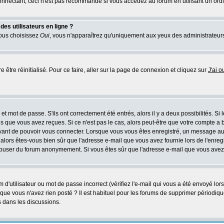
nectant, ceci n'est pas recommandé si vous accédez au forum en utilisant un ordinat
es utilisateurs en ligne ?
vous choisissez
Oui
, vous n'apparaîtrez qu'uniquement aux yeux des administrateur
 être réinitialisé. Pour ce faire, aller sur la page de connexion et cliquez sur
J'ai 
t mot de passe. S'ils ont correctement été entrés, alors il y a deux possibilités. Si
s que vous avez reçues. Si ce n'est pas le cas, alors peut-être que votre compte a 
avant de pouvoir vous connecter. Lorsque vous vous êtes enregistré, un message aur
u, alors êtes-vous bien sûr que l'adresse e-mail que vous avez fournie lors de l'enreg
s abuser du forum anonymement. Si vous êtes sûr que l'adresse e-mail que vous avez f
d'utilisateur ou mot de passe incorrect (vérifiez l'e-mail qui vous a été envoyé lo
que vous n'avez rien posté ? Il est habituel pour les forums de supprimer périodique
 dans les discussions.