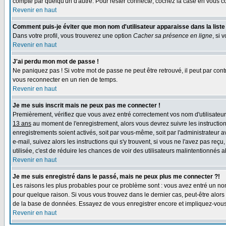
compte par quelqu'un d'autre. Pour rester connecté, cochez la case en vous con
Revenir en haut
Comment puis-je éviter que mon nom d'utilisateur apparaisse dans la liste d
Dans votre profil, vous trouverez une option
Cacher sa présence en ligne
, si 
Revenir en haut
J'ai perdu mon mot de passe !
Ne paniquez pas ! Si votre mot de passe ne peut être retrouvé, il peut par contre
vous reconnecter en un rien de temps.
Revenir en haut
Je me suis inscrit mais ne peux pas me connecter !
Premièrement, vérifiez que vous avez entré correctement vos nom d'utilisateur e
13 ans
au moment de l'enregistrement, alors vous devrez suivre les instruction
enregistrements soient activés, soit par vous-même, soit par l'administrateur 
e-mail, suivez alors les instructions qui s'y trouvent, si vous ne l'avez pas reç
utilisée, c'est de réduire les chances de voir des utilisateurs malintentionné
Revenir en haut
Je me suis enregistré dans le passé, mais ne peux plus me connecter ?!
Les raisons les plus probables pour ce problème sont : vous avez entré un nom 
pour quelque raison. Si vous vous trouvez dans le dernier cas, peut-être alors 
de la base de données. Essayez de vous enregistrer encore et impliquez-vous
Revenir en haut