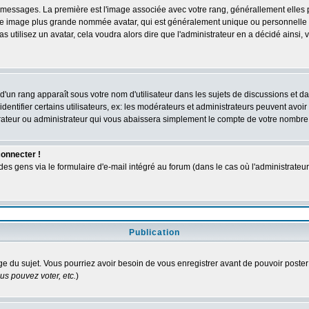
des messages. La première est l'image associée avec votre rang, générallement elle
 une image plus grande nommée avatar, qui est généralement unique ou personnelle à c
as utilisez un avatar, cela voudra alors dire que l'administrateur en a décidé ains
d'un rang apparaît sous votre nom d'utilisateur dans les sujets de discussions et dans
tifier certains utilisateurs, ex: les modérateurs et administrateurs peuvent avoir u
rateur ou administrateur qui vous abaissera simplement le compte de votre nombre
connecter !
 gens via le formulaire d'e-mail intégré au forum (dans le cas où l'administrateur aur
Publication
age du sujet. Vous pourriez avoir besoin de vous enregistrer avant de pouvoir poster
s pouvez voter, etc.
)