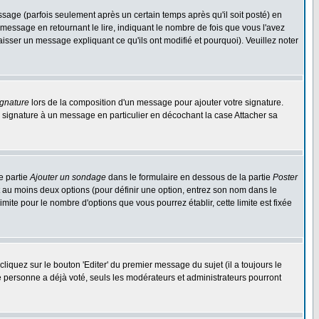
ge (parfois seulement après un certain temps après qu'il soit posté) en
ssage en retournant le lire, indiquant le nombre de fois que vous l'avez
aisser un message expliquant ce qu'ils ont modifié et pourquoi). Veuillez noter
ignature
lors de la composition d'un message pour ajouter votre signature.
 signature à un message en particulier en décochant la case Attacher sa
e partie
Ajouter un sondage
dans le formulaire en dessous de la partie
Poster
t au moins deux options (pour définir une option, entrez son nom dans le
imite pour le nombre d'options que vous pourrez établir, cette limite est fixée
quez sur le bouton 'Editer' du premier message du sujet (il a toujours le
e personne a déjà voté, seuls les modérateurs et administrateurs pourront