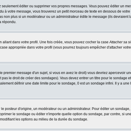
 seulement éditer ou supprimer vos propres messages. Vous pouvez éditer un messa
 à votre message, vous trouverez un petit morceau de texte en dessous de votre me
 pas non plus si un modérateur ou un administrateur édite le message (ils devraient l
 a répondu.
 allant dans votre profil. Une fois créée, vous pouvez cocher la case
Attacher sa s
case appropriée dans votre profil (vous pourrez toujours empêcher d'attacher votre
le premier message d'un sujet, si vous en avez le droit) vous devriez apercevoir un
 pas le droit de créer des sondages). Vous devez entrer un titre pour le sondage e
lement définir une date limite pour le sondage, 0 est un sondage infini. Il y a une l
osteur d'origine, un modérateur ou un administrateur. Pour éditer un sondage, cli
primer le sondage ou éditer n'importe quelle option du sondage, par contre, si un
 modifiant les options au milieu de la durée du sondage.