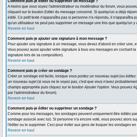
Comment puis-je éditer ou supprimer un message ?
A moins que vous soyez l'administrateur ou modérateur du forum, vous pouvez
cliquant sur le bouton
Editer
du message concerné. Si quelqu'un a déjà répondu
édité. Ce petit texte n'apparaîtra pas si personne n'a répondu, il n'apparaîtra
qu'un utilisateur ne peut pas supprimer un message une fois que quelqu'un y
Revenir en haut
Comment puis-je ajouter une signature à mon message ?
Pour ajouter une signature à un message, vous devez d'abord en créer une, en
Vous pouvez aussi ajouter votre signature à tous vos messages en cochant la 
signature lors de sa composition).
Revenir en haut
Comment puis-je créer un sondage ?
Créer un sondage est facile, lorsque vous postez un nouveau sujet (ou éditez 
un nouveau sujet
(si vous ne le voyez pas, c'est que vous n'avez probablement
champs appropriée puis cliquez sur le bouton
Ajouter l'option
. Vous pouvez éga
par l'administrateur du forum).
Revenir en haut
Comment puis-je éditer ou supprimer un sondage ?
Comme pour les messages, les sondages peuvent uniquement être édités par le p
sondage associé avec lui). Si personne n'a encore voté, vous pouvez alors sup
l'éditer ou le supprimer. Ceci pour éviter aux gens de truquer les sondages en
Revenir en haut