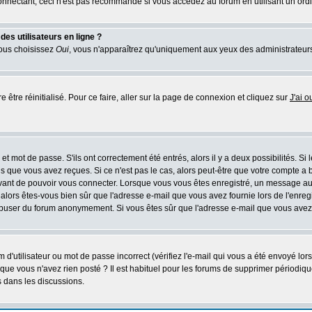
nectant, ceci n'est pas recommandé si vous accédez au forum en utilisant un ordinat
es utilisateurs en ligne ?
vous choisissez
Oui
, vous n'apparaîtrez qu'uniquement aux yeux des administrateur
 être réinitialisé. Pour ce faire, aller sur la page de connexion et cliquez sur
J'ai 
t mot de passe. S'ils ont correctement été entrés, alors il y a deux possibilités. Si
s que vous avez reçues. Si ce n'est pas le cas, alors peut-être que votre compte a 
avant de pouvoir vous connecter. Lorsque vous vous êtes enregistré, un message aur
u, alors êtes-vous bien sûr que l'adresse e-mail que vous avez fournie lors de l'enreg
s abuser du forum anonymement. Si vous êtes sûr que l'adresse e-mail que vous avez f
d'utilisateur ou mot de passe incorrect (vérifiez l'e-mail qui vous a été envoyé lo
que vous n'avez rien posté ? Il est habituel pour les forums de supprimer périodique
 dans les discussions.