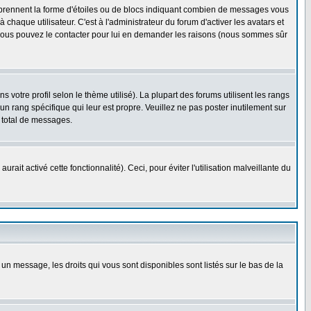
s prennent la forme d'étoiles ou de blocs indiquant combien de messages vous
haque utilisateur. C'est à l'administrateur du forum d'activer les avatars et
i, vous pouvez le contacter pour lui en demander les raisons (nous sommes sûr
 votre profil selon le thème utilisé). La plupart des forums utilisent les rangs
n rang spécifique qui leur est propre. Veuillez ne pas poster inutilement sur
 total de messages.
ait activé cette fonctionnalité). Ceci, pour éviter l'utilisation malveillante du
 un message, les droits qui vous sont disponibles sont listés sur le bas de la