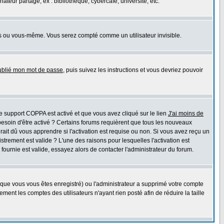
eur partagé, ex : bibliothèque, cybercafé, université, etc.
s ou vous-même. Vous serez compté comme un utilisateur invisible.
oublié mon mot de passe
, puis suivez les instructions et vous devriez pouvoir
 le support COPPA est activé et que vous avez cliqué sur le lien
J'ai moins de
besoin d'être activé ? Certains forums requièrent que tous les nouveaux
ait dû vous apprendre si l'activation est requise ou non. Si vous avez reçu un
istrement est valide ? L'une des raisons pour lesquelles l'activation est
ournie est valide, essayez alors de contacter l'administrateur du forum.
rsque vous vous êtes enregistré) ou l'administrateur a supprimé votre compte
ment les comptes des utilisateurs n'ayant rien posté afin de réduire la taille