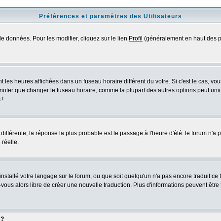
Préférences et paramètres des Utilisateurs
e données. Pour les modifier, cliquez sur le lien
Profil
(généralement en haut des pa
 les heures affichées dans un fuseau horaire différent du votre. Si c'est le cas, vo
 noter que changer le fuseau horaire, comme la plupart des autres options peut uniq
 !
 différente, la réponse la plus probable est le passage à l'heure d'été. le forum n'a
 réelle.
 installé votre langage sur le forum, ou que soit quelqu'un n'a pas encore traduit c
z-vous alors libre de créer une nouvelle traduction. Plus d'informations peuvent être
 ?