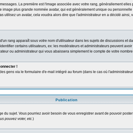
des messages. La première est l'image associée avec votre rang, générallement elle
 une image plus grande nommée avatar, qui est généralement unique ou personnelle à c
as utilisez un avatar, cela voudra alors dire que l'administrateur en a décidé ains
d'un rang apparaît sous votre nom d'utilisateur dans les sujets de discussions et dans
tifier certains utilisateurs, ex: les modérateurs et administrateurs peuvent avoir u
rateur ou administrateur qui vous abaissera simplement le compte de votre nombre
connecter !
 gens via le formulaire d'e-mail intégré au forum (dans le cas où l'administrateur aur
Publication
age du sujet. Vous pourriez avoir besoin de vous enregistrer avant de pouvoir poster
s pouvez voter, etc.
)