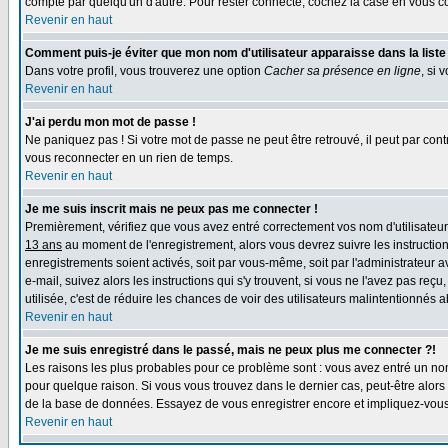
compte par quelqu'un d'autre. Pour rester connecté, cochez la case en vous con
Revenir en haut
Comment puis-je éviter que mon nom d'utilisateur apparaisse dans la liste d
Dans votre profil, vous trouverez une option
Cacher sa présence en ligne
, si 
Revenir en haut
J'ai perdu mon mot de passe !
Ne paniquez pas ! Si votre mot de passe ne peut être retrouvé, il peut par contre
vous reconnecter en un rien de temps.
Revenir en haut
Je me suis inscrit mais ne peux pas me connecter !
Premièrement, vérifiez que vous avez entré correctement vos nom d'utilisateur e
13 ans
au moment de l'enregistrement, alors vous devrez suivre les instruction
enregistrements soient activés, soit par vous-même, soit par l'administrateur 
e-mail, suivez alors les instructions qui s'y trouvent, si vous ne l'avez pas reç
utilisée, c'est de réduire les chances de voir des utilisateurs malintentionné
Revenir en haut
Je me suis enregistré dans le passé, mais ne peux plus me connecter ?!
Les raisons les plus probables pour ce problème sont : vous avez entré un nom 
pour quelque raison. Si vous vous trouvez dans le dernier cas, peut-être alors 
de la base de données. Essayez de vous enregistrer encore et impliquez-vous
Revenir en haut