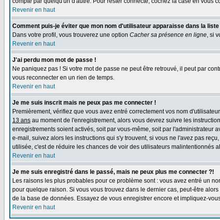
compte par quelqu'un d'autre. Pour rester connecté, cochez la case en vous con
Revenir en haut
Comment puis-je éviter que mon nom d'utilisateur apparaisse dans la liste d
Dans votre profil, vous trouverez une option
Cacher sa présence en ligne
, si 
Revenir en haut
J'ai perdu mon mot de passe !
Ne paniquez pas ! Si votre mot de passe ne peut être retrouvé, il peut par contre
vous reconnecter en un rien de temps.
Revenir en haut
Je me suis inscrit mais ne peux pas me connecter !
Premièrement, vérifiez que vous avez entré correctement vos nom d'utilisateur e
13 ans
au moment de l'enregistrement, alors vous devrez suivre les instruction
enregistrements soient activés, soit par vous-même, soit par l'administrateur 
e-mail, suivez alors les instructions qui s'y trouvent, si vous ne l'avez pas reç
utilisée, c'est de réduire les chances de voir des utilisateurs malintentionné
Revenir en haut
Je me suis enregistré dans le passé, mais ne peux plus me connecter ?!
Les raisons les plus probables pour ce problème sont : vous avez entré un nom 
pour quelque raison. Si vous vous trouvez dans le dernier cas, peut-être alors 
de la base de données. Essayez de vous enregistrer encore et impliquez-vous
Revenir en haut