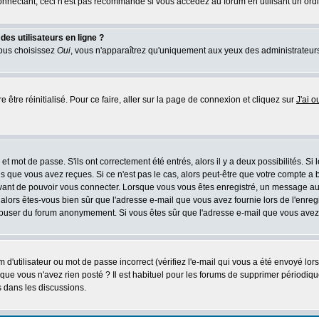
nectant, ceci n'est pas recommandé si vous accédez au forum en utilisant un ordinat
es utilisateurs en ligne ?
vous choisissez
Oui
, vous n'apparaîtrez qu'uniquement aux yeux des administrateur
 être réinitialisé. Pour ce faire, aller sur la page de connexion et cliquez sur
J'ai 
t mot de passe. S'ils ont correctement été entrés, alors il y a deux possibilités. Si
s que vous avez reçues. Si ce n'est pas le cas, alors peut-être que votre compte a 
avant de pouvoir vous connecter. Lorsque vous vous êtes enregistré, un message aur
u, alors êtes-vous bien sûr que l'adresse e-mail que vous avez fournie lors de l'enreg
s abuser du forum anonymement. Si vous êtes sûr que l'adresse e-mail que vous avez f
d'utilisateur ou mot de passe incorrect (vérifiez l'e-mail qui vous a été envoyé lo
que vous n'avez rien posté ? Il est habituel pour les forums de supprimer périodique
 dans les discussions.