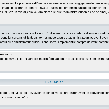
des messages. La première est l'image associée avec votre rang, générallement elle
 une image plus grande nommée avatar, qui est généralement unique ou personnelle à c
as utilisez un avatar, cela voudra alors dire que l'administrateur en a décidé ains
d'un rang apparaît sous votre nom d'utilisateur dans les sujets de discussions et dans
tifier certains utilisateurs, ex: les modérateurs et administrateurs peuvent avoir u
rateur ou administrateur qui vous abaissera simplement le compte de votre nombre
connecter !
 gens via le formulaire d'e-mail intégré au forum (dans le cas où l'administrateur aur
Publication
age du sujet. Vous pourriez avoir besoin de vous enregistrer avant de pouvoir poster
s pouvez voter, etc.
)