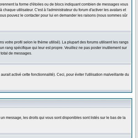
s prennent la forme d'étoiles ou de blocs indiquant combien de messages vous
haque utilisateur. C'est à l'administrateur du forum d'activer les avatars et
i, vous pouvez le contacter pour lui en demander les raisons (nous sommes sûr
 votre profil selon le thème utilisé). La plupart des forums utilisent les rangs
n rang spécifique qui leur est propre. Veuillez ne pas poster inutilement sur
 total de messages.
ait activé cette fonctionnalité). Ceci, pour éviter l'utilisation malveillante du
 un message, les droits qui vous sont disponibles sont listés sur le bas de la