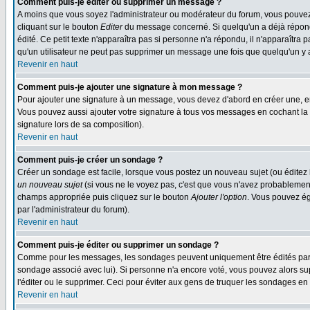
Comment puis-je éditer ou supprimer un message ?
A moins que vous soyez l'administrateur ou modérateur du forum, vous pouvez
cliquant sur le bouton
Editer
du message concerné. Si quelqu'un a déjà répondu
édité. Ce petit texte n'apparaîtra pas si personne n'a répondu, il n'apparaîtra
qu'un utilisateur ne peut pas supprimer un message une fois que quelqu'un y
Revenir en haut
Comment puis-je ajouter une signature à mon message ?
Pour ajouter une signature à un message, vous devez d'abord en créer une, en
Vous pouvez aussi ajouter votre signature à tous vos messages en cochant la 
signature lors de sa composition).
Revenir en haut
Comment puis-je créer un sondage ?
Créer un sondage est facile, lorsque vous postez un nouveau sujet (ou éditez 
un nouveau sujet
(si vous ne le voyez pas, c'est que vous n'avez probablement
champs appropriée puis cliquez sur le bouton
Ajouter l'option
. Vous pouvez éga
par l'administrateur du forum).
Revenir en haut
Comment puis-je éditer ou supprimer un sondage ?
Comme pour les messages, les sondages peuvent uniquement être édités par le p
sondage associé avec lui). Si personne n'a encore voté, vous pouvez alors sup
l'éditer ou le supprimer. Ceci pour éviter aux gens de truquer les sondages en
Revenir en haut