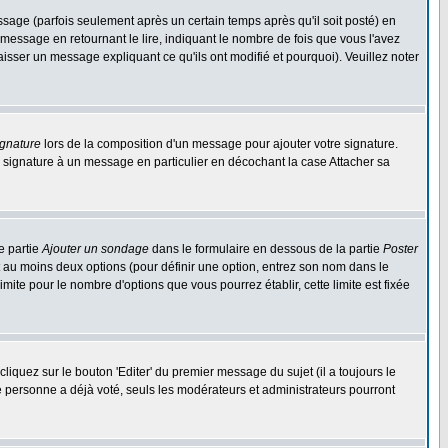
ge (parfois seulement après un certain temps après qu'il soit posté) en
ssage en retournant le lire, indiquant le nombre de fois que vous l'avez
aisser un message expliquant ce qu'ils ont modifié et pourquoi). Veuillez noter
ignature
lors de la composition d'un message pour ajouter votre signature.
 signature à un message en particulier en décochant la case Attacher sa
e partie
Ajouter un sondage
dans le formulaire en dessous de la partie
Poster
t au moins deux options (pour définir une option, entrez son nom dans le
imite pour le nombre d'options que vous pourrez établir, cette limite est fixée
quez sur le bouton 'Editer' du premier message du sujet (il a toujours le
e personne a déjà voté, seuls les modérateurs et administrateurs pourront