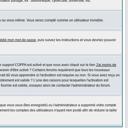
eur partagé, ex : bibliothèque, cybercafé, université, etc.
s ou vous-même. Vous serez compté comme un utilisateur invisible.
oublié mon mot de passe
, puis suivez les instructions et vous devriez pouvoir
 le support COPPA est activé et que vous avez cliqué sur le lien
J'ai moins de
besoin d'être activé ? Certains forums requièrent que tous les nouveaux
ait dû vous apprendre si l'activation est requise ou non. Si vous avez reçu un
istrement est valide ? L'une des raisons pour lesquelles l'activation est
ournie est valide, essayez alors de contacter l'administrateur du forum.
rsque vous vous êtes enregistré) ou l'administrateur a supprimé votre compte
ment les comptes des utilisateurs n'ayant rien posté afin de réduire la taille