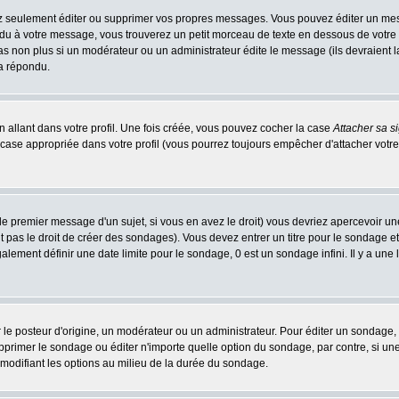
 seulement éditer ou supprimer vos propres messages. Vous pouvez éditer un messa
 à votre message, vous trouverez un petit morceau de texte en dessous de votre me
 pas non plus si un modérateur ou un administrateur édite le message (ils devraient l
 a répondu.
 allant dans votre profil. Une fois créée, vous pouvez cocher la case
Attacher sa s
case appropriée dans votre profil (vous pourrez toujours empêcher d'attacher votre
le premier message d'un sujet, si vous en avez le droit) vous devriez apercevoir un
 pas le droit de créer des sondages). Vous devez entrer un titre pour le sondage e
lement définir une date limite pour le sondage, 0 est un sondage infini. Il y a une l
osteur d'origine, un modérateur ou un administrateur. Pour éditer un sondage, cli
primer le sondage ou éditer n'importe quelle option du sondage, par contre, si un
 modifiant les options au milieu de la durée du sondage.