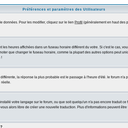
Préférences et paramètres des Utilisateurs
e données. Pour les modifier, cliquez sur le lien
Profil
(généralement en haut des pa
 les heures affichées dans un fuseau horaire différent du votre. Si c'est le cas, vo
 noter que changer le fuseau horaire, comme la plupart des autres options peut uniq
 !
 différente, la réponse la plus probable est le passage à l'heure d'été. le forum n'a
 réelle.
 installé votre langage sur le forum, ou que soit quelqu'un n'a pas encore traduit c
z-vous alors libre de créer une nouvelle traduction. Plus d'informations peuvent être
 ?