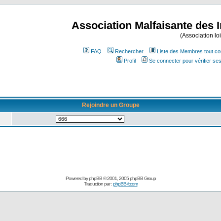
Association Malfaisante des 
(Association lo
FAQ
Rechercher
Liste des Membres tout co
Profil
Se connecter pour vérifier s
Rejoindre un Groupe
Powered by
phpBB
© 2001, 2005 phpBB Group
Traduction par :
phpBB-fr.com