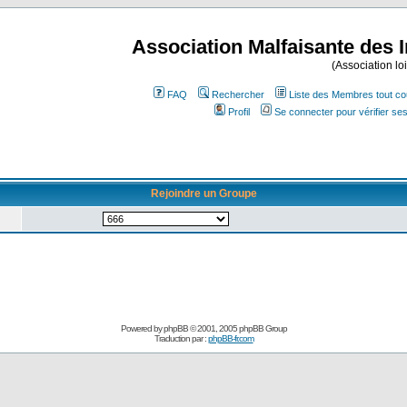
Association Malfaisante des 
(Association lo
FAQ
Rechercher
Liste des Membres tout co
Profil
Se connecter pour vérifier s
Rejoindre un Groupe
Powered by
phpBB
© 2001, 2005 phpBB Group
Traduction par :
phpBB-fr.com