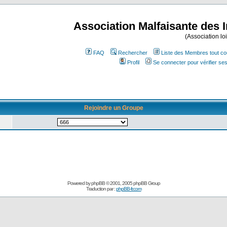
Association Malfaisante des 
(Association lo
FAQ
Rechercher
Liste des Membres tout co
Profil
Se connecter pour vérifier s
Rejoindre un Groupe
Powered by
phpBB
© 2001, 2005 phpBB Group
Traduction par :
phpBB-fr.com