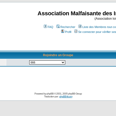
Association Malfaisante des 
(Association lo
FAQ
Rechercher
Liste des Membres tout co
Profil
Se connecter pour vérifier s
Rejoindre un Groupe
Powered by
phpBB
© 2001, 2005 phpBB Group
Traduction par :
phpBB-fr.com