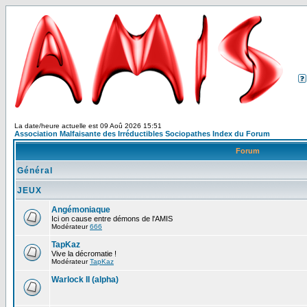
La date/heure actuelle est 09 Aoû 2026 15:51
Association Malfaisante des Irréductibles Sociopathes Index du Forum
Forum
Général
JEUX
Angémoniaque
Ici on cause entre démons de l'AMIS
Modérateur
666
TapKaz
Vive la décromatie !
Modérateur
TapKaz
Warlock II (alpha)