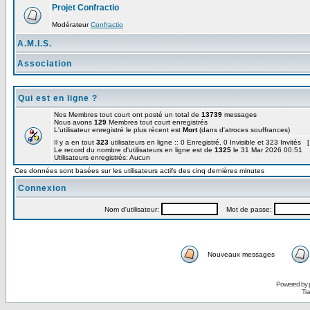
Projet Confractio
Modérateur
Confractio
A.M.I.S.
Association
Qui est en ligne ?
Nos Membres tout court ont posté un total de
13739
messages
Nous avons
129
Membres tout court enregistrés
L'utilisateur enregistré le plus récent est
Mort
(dans d'atroces souffrances)
Il y a en tout
323
utilisateurs en ligne :: 0 Enregistré, 0 Invisible et 323 Invités 
Le record du nombre d'utilisateurs en ligne est de
1325
le 31 Mar 2026 00:51
Utilisateurs enregistrés: Aucun
Ces données sont basées sur les utilisateurs actifs des cinq dernières minutes
Connexion
Nom d'utilisateur:
Mot de passe:
Nouveaux messages
Powered by
Tra