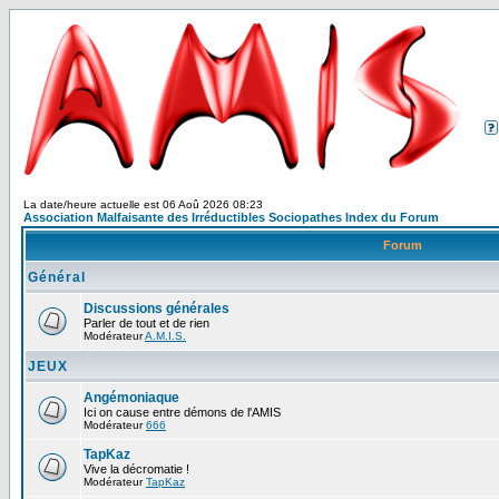
La date/heure actuelle est 06 Aoû 2026 08:23
Association Malfaisante des Irréductibles Sociopathes Index du Forum
Forum
Général
Discussions générales
Parler de tout et de rien
Modérateur
A.M.I.S.
JEUX
Angémoniaque
Ici on cause entre démons de l'AMIS
Modérateur
666
TapKaz
Vive la décromatie !
Modérateur
TapKaz