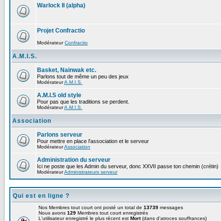
Warlock II (alpha)
Projet Confractio
Modérateur
Confractio
A.M.I.S.
Basket, Nainwak etc.
Parlons tout de même un peu des jeux
Modérateur
A.M.I.S.
A.M.I.S old style
Pour pas que les traditions se perdent.
Modérateur
A.M.I.S.
Association
Parlons serveur
Pour mettre en place l'association et le serveur
Modérateur
Association
Administration du serveur
Ici ne poste que les Admin du serveur, donc XXVII passe ton chemin (crétin)
Modérateur
Administrateurs serveur
Qui est en ligne ?
Nos Membres tout court ont posté un total de
13739
messages
Nous avons
129
Membres tout court enregistrés
L'utilisateur enregistré le plus récent est
Mort
(dans d'atroces souffrances)