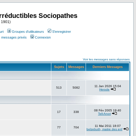
Irréductibles Sociopathes
i 1901)
urt
Groupes d'utilisateurs
S'enregistrer
es messages privés
Connexion
Voir les messages sans réponses
Sujets
Messages
Derniers Messages
11 Jan 2026 15:04
513
5082
Herode
08 Fév 2005 19:40
17
338
Tell-Anori
11 Mai 2011 18:07
77
704
belzebuth, maitre des enf