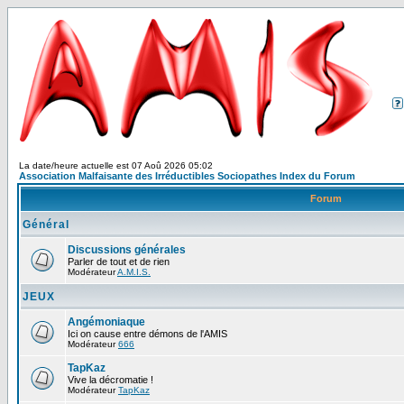
La date/heure actuelle est 07 Aoû 2026 05:02
Association Malfaisante des Irréductibles Sociopathes Index du Forum
Forum
Général
Discussions générales
Parler de tout et de rien
Modérateur
A.M.I.S.
JEUX
Angémoniaque
Ici on cause entre démons de l'AMIS
Modérateur
666
TapKaz
Vive la décromatie !
Modérateur
TapKaz