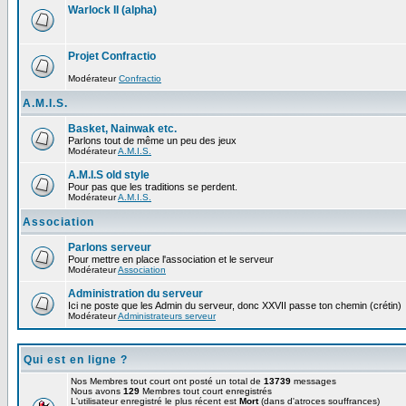
Warlock II (alpha)
Projet Confractio
Modérateur
Confractio
A.M.I.S.
Basket, Nainwak etc.
Parlons tout de même un peu des jeux
Modérateur
A.M.I.S.
A.M.I.S old style
Pour pas que les traditions se perdent.
Modérateur
A.M.I.S.
Association
Parlons serveur
Pour mettre en place l'association et le serveur
Modérateur
Association
Administration du serveur
Ici ne poste que les Admin du serveur, donc XXVII passe ton chemin (crétin)
Modérateur
Administrateurs serveur
Qui est en ligne ?
Nos Membres tout court ont posté un total de
13739
messages
Nous avons
129
Membres tout court enregistrés
L'utilisateur enregistré le plus récent est
Mort
(dans d'atroces souffrances)