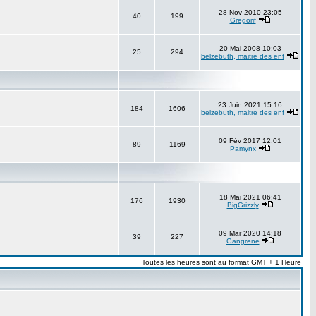
28 Nov 2010 23:05
40
199
Gregorif
20 Mai 2008 10:03
25
294
belzebuth, maitre des enf
23 Juin 2021 15:16
184
1606
belzebuth, maitre des enf
09 Fév 2017 12:01
89
1169
Pamynx
18 Mai 2021 06:41
176
1930
BigGrizzly
09 Mar 2020 14:18
39
227
Gangrene
Toutes les heures sont au format GMT + 1 Heure