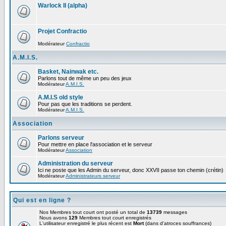
Warlock II (alpha)
Projet Confractio
Modérateur
Confractio
A.M.I.S.
Basket, Nainwak etc.
Parlons tout de même un peu des jeux
Modérateur
A.M.I.S.
A.M.I.S old style
Pour pas que les traditions se perdent.
Modérateur
A.M.I.S.
Association
Parlons serveur
Pour mettre en place l'association et le serveur
Modérateur
Association
Administration du serveur
Ici ne poste que les Admin du serveur, donc XXVII passe ton chemin (crétin)
Modérateur
Administrateurs serveur
Qui est en ligne ?
Nos Membres tout court ont posté un total de
13739
messages
Nous avons
129
Membres tout court enregistrés
L'utilisateur enregistré le plus récent est
Mort
(dans d'atroces souffrances)