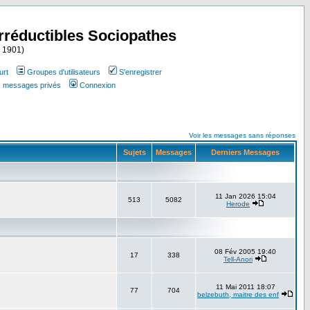
Irréductibles Sociopathes
i 1901)
urt
Groupes d'utilisateurs
S'enregistrer
es messages privés
Connexion
Voir les messages sans réponses
Sujets
Messages
Derniers Messages
11 Jan 2026 15:04
513
5082
Herode
08 Fév 2005 19:40
17
338
Tell-Anori
11 Mai 2011 18:07
77
704
belzebuth, maitre des enf