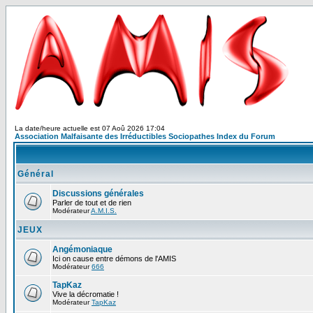
La date/heure actuelle est 07 Aoû 2026 17:04
Association Malfaisante des Irréductibles Sociopathes Index du Forum
Général
Discussions générales
Parler de tout et de rien
Modérateur
A.M.I.S.
JEUX
Angémoniaque
Ici on cause entre démons de l'AMIS
Modérateur
666
TapKaz
Vive la décromatie !
Modérateur
TapKaz