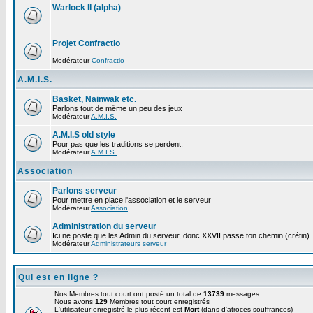
Warlock II (alpha)
Projet Confractio
Modérateur
Confractio
A.M.I.S.
Basket, Nainwak etc.
Parlons tout de même un peu des jeux
Modérateur
A.M.I.S.
A.M.I.S old style
Pour pas que les traditions se perdent.
Modérateur
A.M.I.S.
Association
Parlons serveur
Pour mettre en place l'association et le serveur
Modérateur
Association
Administration du serveur
Ici ne poste que les Admin du serveur, donc XXVII passe ton chemin (crétin)
Modérateur
Administrateurs serveur
Qui est en ligne ?
Nos Membres tout court ont posté un total de
13739
messages
Nous avons
129
Membres tout court enregistrés
L'utilisateur enregistré le plus récent est
Mort
(dans d'atroces souffrances)