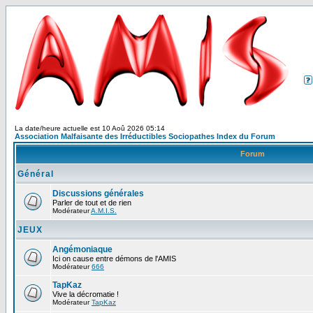
La date/heure actuelle est 10 Aoû 2026 05:14
Association Malfaisante des Irréductibles Sociopathes Index du Forum
Forum
Général
Discussions générales
Parler de tout et de rien
Modérateur
A.M.I.S.
JEUX
Angémoniaque
Ici on cause entre démons de l'AMIS
Modérateur
666
TapKaz
Vive la décromatie !
Modérateur
TapKaz