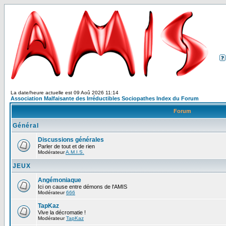
La date/heure actuelle est 09 Aoû 2026 11:14
Association Malfaisante des Irréductibles Sociopathes Index du Forum
Forum
Général
Discussions générales
Parler de tout et de rien
Modérateur
A.M.I.S.
JEUX
Angémoniaque
Ici on cause entre démons de l'AMIS
Modérateur
666
TapKaz
Vive la décromatie !
Modérateur
TapKaz