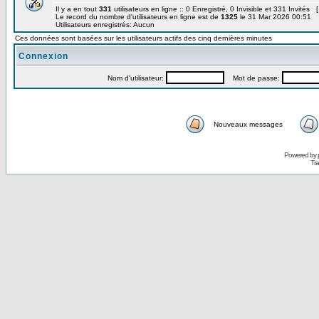
Il y a en tout
331
utilisateurs en ligne :: 0 Enregistré, 0 Invisible et 331 Invités 
Le record du nombre d'utilisateurs en ligne est de
1325
le 31 Mar 2026 00:51
Utilisateurs enregistrés: Aucun
Ces données sont basées sur les utilisateurs actifs des cinq dernières minutes
Connexion
Nom d'utilisateur:
Mot de passe:
Nouveaux messages
Powered by
Tra