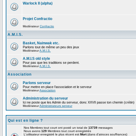
Warlock II (alpha)
Projet Confractio
Modérateur
Confractio
A.M.I.S.
Basket, Nainwak etc.
Parlons tout de même un peu des jeux
Modérateur
A.M.I.S.
A.M.I.S old style
Pour pas que les traditions se perdent.
Modérateur
A.M.I.S.
Association
Parlons serveur
Pour mettre en place l'association et le serveur
Modérateur
Association
Administration du serveur
Ici ne poste que les Admin du serveur, donc XXVII passe ton chemin (crétin)
Modérateur
Administrateurs serveur
Qui est en ligne ?
Nos Membres tout court ont posté un total de
13739
messages
Nous avons
129
Membres tout court enregistrés
L'utilisateur enregistré le plus récent est
Mort
(dans d'atroces souffrances)