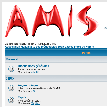
La date/heure actuelle est 07 Aoû 2026 04:58
Association Malfaisante des Irréductibles Sociopathes Index du Forum
Forum
Général
Discussions générales
Parler de tout et de rien
Modérateur
A.M.I.S.
JEUX
Angémoniaque
Ici on cause entre démons de l'AMIS
Modérateur
666
TapKaz
Vive la décromatie !
Modérateur
TapKaz