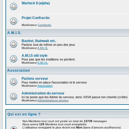
Warlock II (alpha)
Projet Confractio
Modérateur
Confractio
A.M.I.S.
Basket, Nainwak etc.
Parlons tout de même un peu des jeux
Modérateur
A.M.I.S.
A.M.I.S old style
Pour pas que les traditions se perdent.
Modérateur
A.M.I.S.
Association
Parlons serveur
Pour mettre en place l'association et le serveur
Modérateur
Association
Administration du serveur
Ici ne poste que les Admin du serveur, donc XXVII passe ton chemin (crétin)
Modérateur
Administrateurs serveur
Qui est en ligne ?
Nos Membres tout court ont posté un total de
13739
messages
Nous avons
129
Membres tout court enregistrés
L'utilisateur enregistré le plus récent est
Mort
(dans d'atroces souffrances)