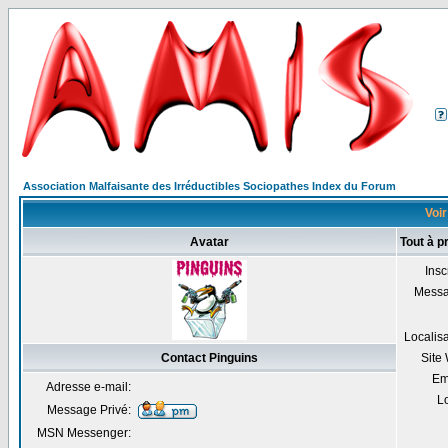
Association Malfaisante des Irréductibles Sociopathes Index du Forum
Voir
Avatar
Tout à p
Insc
Mess
Localis
Contact Pinguins
Site
Em
Adresse e-mail:
Lo
Message Privé:
MSN Messenger: