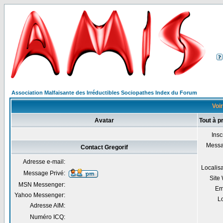
Association Malfaisante des Irréductibles Sociopathes Index du Forum
Voir
Avatar
Tout à p
Insc
Mess
Contact Gregorif
Adresse e-mail:
Localis
Message Privé:
Site
MSN Messenger:
Em
Yahoo Messenger:
Lo
Adresse AIM:
Numéro ICQ: