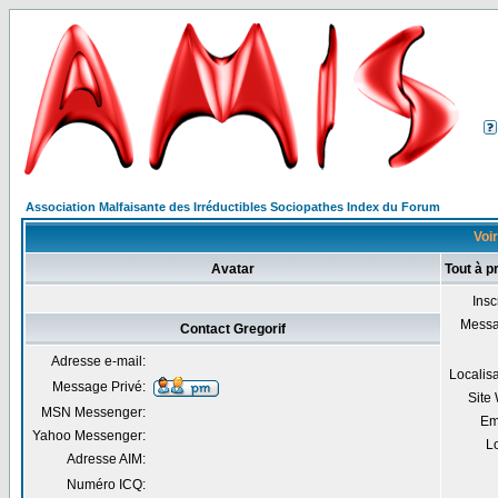
Association Malfaisante des Irréductibles Sociopathes Index du Forum
Voir
Avatar
Tout à p
Insc
Mess
Contact Gregorif
Adresse e-mail:
Localis
Message Privé:
Site
MSN Messenger:
Em
Yahoo Messenger:
Lo
Adresse AIM:
Numéro ICQ: