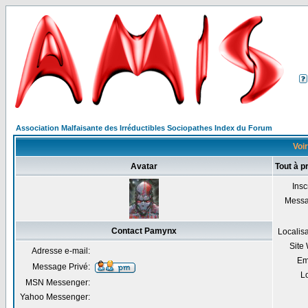
Association Malfaisante des Irréductibles Sociopathes Index du Forum
Voir
Avatar
Tout à 
Insc
Mess
Contact Pamynx
Localis
Site
Adresse e-mail:
Em
Message Privé:
Lo
MSN Messenger:
Yahoo Messenger: