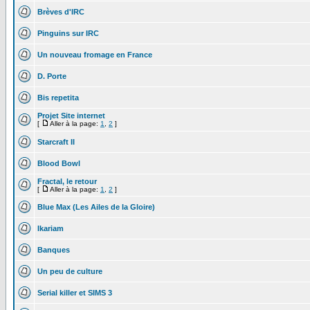
Brèves d'IRC
Pinguins sur IRC
Un nouveau fromage en France
D. Porte
Bis repetita
Projet Site internet
[
Aller à la page:
1
,
2
]
Starcraft II
Blood Bowl
Fractal, le retour
[
Aller à la page:
1
,
2
]
Blue Max (Les Ailes de la Gloire)
Ikariam
Banques
Un peu de culture
Serial killer et SIMS 3