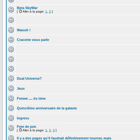
Beta SkyWar
[
Aller à la page:
1
,
2
]
Waouh !
Cracotte vous parle
Dual Universe?
Jeux
Feteee .... its time
Quinzième anniversaire de la galaxie
Ingress
Fete de juin
[
Aller à la page:
1
,
2
,
3
]
Il y a des pages qu'il faudrait définitivement tourner, mais