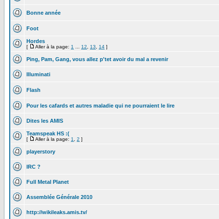
Bonne année
Foot
Hordes
[
Aller à la page:
1
...
12
,
13
,
14
]
Ping, Pam, Gang, vous allez p'tet avoir du mal a revenir
Illuminati
Flash
Pour les cafards et autres maladie qui ne pourraient le lire
Dites les AMIS
Teamspeak HS :(
[
Aller à la page:
1
,
2
]
playerstory
IRC ?
Full Metal Planet
Assemblée Générale 2010
http://wikileaks.amis.tv/