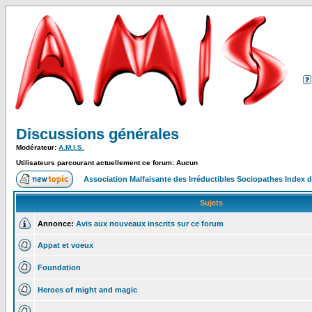
Discussions générales
Modérateur:
A.M.I.S.
Utilisateurs parcourant actuellement ce forum: Aucun
Association Malfaisante des Irréductibles Sociopathes Index
Sujets
Annonce:
Avis aux nouveaux inscrits sur ce forum
Appat et voeux
Foundation
Heroes of might and magic