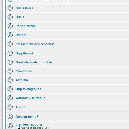
Duels libres
Duels
Potion erreur
Rappel
Classement des "coachs"
Bug Report
Nouvelle école : ninjitsu
Commerce
Alchimie
Objets Magiques
Warlock II, le retour
A pu?
Ame en peine?
premiers rapports
[
Aller à la page:
1
,
2
]