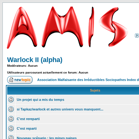
Warlock II (alpha)
Modérateurs: Aucun
Utilisateurs parcourant actuellement ce forum: Aucun
Association Malfaisante des Irréductibles Sociopathes Index
Sujets
Un projet qui a mis du temps
si Tapkaz/warlock et autres univers vous manquent...
C'est rereparti
C'est reparti
Nouveau scénario : les mines naines