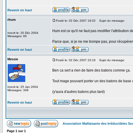
Revenir en haut
rhum
Posté le: 02 Déc 2007 19:02
Sujet du message:
Hum est ce qu'il ne faut pas modifier l'attribution
Inscrit le: 20 Déc 2004
Messages: 60
Parce que, si je ne me trompe pas, pour récupérer
Revenir en haut
Messie
Posté le: 02 Déc 2007 23:16
Sujet du message:
Ben ca sert a rien de faire des batons comme ça.
Tout mage pouvant porter un des batons de base ar
Inscrit le: 25 Jan 2004
Messages: 349
(y'aura d'autres batons plus tard)
Revenir en haut
Association Malfaisante des Irréductibles S
Page
1
sur
1