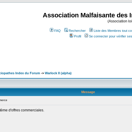
Association Malfaisante des 
(Association lo
FAQ
Rechercher
Liste des Membres tout co
Profil
Se connecter pour vérifier s
ociopathes Index du Forum
->
Warlock II (alpha)
Message
merce
stème d'offres commerciales.