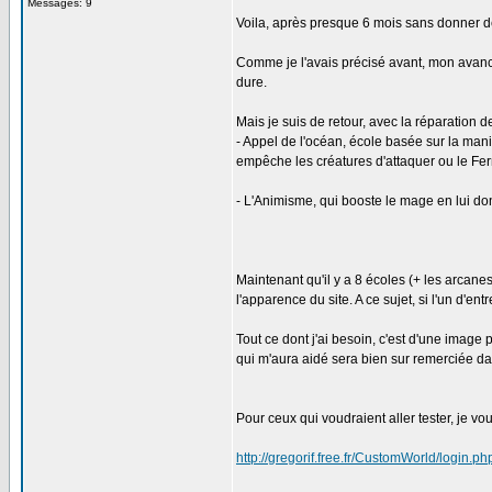
Messages: 9
Voila, après presque 6 mois sans donner de
Comme je l'avais précisé avant, mon avancé
dure.
Mais je suis de retour, avec la réparation 
- Appel de l'océan, école basée sur la mani
empêche les créatures d'attaquer ou le Fe
- L'Animisme, qui booste le mage en lui do
Maintenant qu'il y a 8 écoles (+ les arcane
l'apparence du site. A ce sujet, si l'un d'e
Tout ce dont j'ai besoin, c'est d'une image p
qui m'aura aidé sera bien sur remerciée da
Pour ceux qui voudraient aller tester, je vou
http://gregorif.free.fr/CustomWorld/login.ph