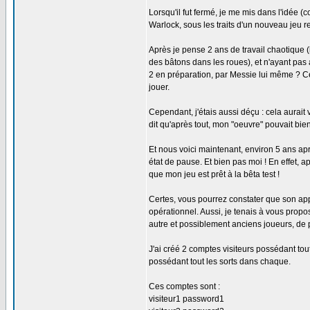
Lorsqu'il fut fermé, je me mis dans l'idée (
Warlock, sous les traits d'un nouveau jeu 
Après je pense 2 ans de travail chaotique (
des bâtons dans les roues), et n'ayant pas a
2 en préparation, par Messie lui même ? Cel
jouer.
Cependant, j'étais aussi déçu : cela aurait vo
dit qu'après tout, mon "oeuvre" pouvait bie
Et nous voici maintenant, environ 5 ans ap
état de pause. Et bien pas moi ! En effet, 
que mon jeu est prêt à la bêta test !
Certes, vous pourrez constater que son app
opérationnel. Aussi, je tenais à vous prop
autre et possiblement anciens joueurs, de 
J'ai créé 2 comptes visiteurs possédant tout
possédant tout les sorts dans chaque.
Ces comptes sont :
visiteur1 password1