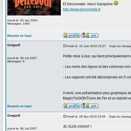
Et Décromatie: merci Gangrène
http://www.decromatie.fr
Inscrit le: 26 Jan 2004
Messages: 1463
Revenir en haut
Gregorif
Posté le: 10 Juin 2010 23:27
Sujet du messa
Petite mise à jour, qui tient principalement 
Inscrit le: 06 Juil 2007
Messages: 9
- Les noms des lignes et des colonnes ont é
- Les rapports ont été décomposés en 5 colo
A venir, une présentation plus graphique d
Magic/YuGiOh/Trone de Fer et un tutoriel e
Revenir en haut
Gregorif
Posté le: 28 Nov 2010 23:05
Sujet du messa
JE-SUIS-VIVANT !
Inscrit le: 06 Juil 2007