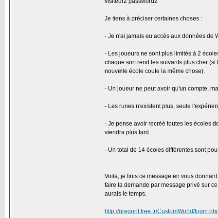
visiteur2 password2
Je tiens à préciser certaines choses :
- Je n'ai jamais eu accès aux données de W
- Les joueurs ne sont plus limités à 2 éco
chaque sort rend les suivants plus cher (si 
nouvelle école coute la même chose).
- Un joueur ne peut avoir qu'un compte, ma
- Les runes n'existent plus, seule l'expérie
- Je pense avoir recréé toutes les écoles 
viendra plus tard.
- Un total de 14 écoles différentes sont pou
Voila, je finis ce message en vous donnant l
faire la demande par message privé sur ce
aurais le temps.
http://gregorif.free.fr/CustomWorld/login.ph