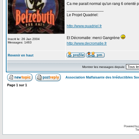
Ca me parait normal qu'un rang 6 orienté pu
_________________
Le Projet Quadriel:
http://www.quadriel.fr
Et Décromatie: merci Gangrène
Inscrit le: 26 Jan 2004
Messages: 1463
http://www.decromatie.fr
Revenir en haut
Montrer les messages depuis:
Association Malfaisante des Irréductibles S
Page
1
sur
1
Powered by
Tra